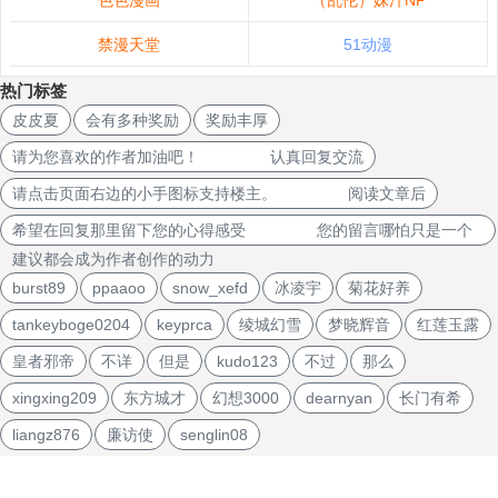
色色漫画
（乱伦）妹汁NP
禁漫天堂
51动漫
热门标签
皮皮夏
会有多种奖励
奖励丰厚
请为您喜欢的作者加油吧！ 认真回复交流
请点击页面右边的小手图标支持楼主。 阅读文章后
希望在回复那里留下您的心得感受 您的留言哪怕只是一个
建议都会成为作者创作的动力
burst89
ppaaoo
snow_xefd
冰凌宇
菊花好养
tankeyboge0204
keyprca
绫城幻雪
梦晓辉音
红莲玉露
皇者邪帝
不详
但是
kudo123
不过
那么
xingxing209
东方城才
幻想3000
dearnyan
长门有希
liangz876
廉访使
senglin08
文
章