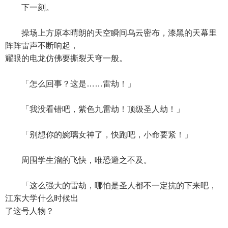
下一刻。
操场上方原本晴朗的天空瞬间乌云密布，漆黑的天幕里
阵阵雷声不断响起，
耀眼的电龙仿佛要撕裂天穹一般。
「怎么回事？这是……雷劫！」
「我没看错吧，紫色九雷劫！顶级圣人劫！」
「别想你的婉璃女神了，快跑吧，小命要紧！」
周围学生溜的飞快，唯恐避之不及。
「这么强大的雷劫，哪怕是圣人都不一定抗的下来吧，
江东大学什么时候出
了这号人物？