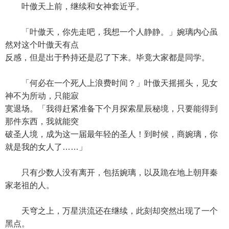
叶傲天上前，继续和女神套近乎。
「叶傲天，你先走吧，我想一个人静静。」婉璃内心虽
然对这个叶傲天有点
反感，但是出于矜持还是忍了下来。毕竟大家都是同学。
「何必在一个死人上浪费时间？」叶傲天摇摇头，见女
神不为所动，只能寂
寞退场。「我得赶紧准备下个月探索星辰秘境，只要能得到
那件东西，我就能突
破圣人境，成为这一届最年轻的圣人！到时候，商婉璃，你
就是我的女人了……」
只有少数人没有离开，包括婉璃，以及跪在地上朝拜秦
家老祖的人。
天穹之上，万星洪流还在继续，此刻却突然出现了一个
黑点。