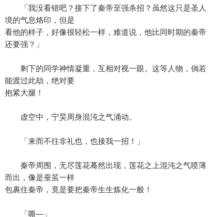
「我没看错吧？接下了秦帝至强杀招？虽然这只是圣人
境的气息烙印，但是
看他的样子，好像很轻松一样，难道说，他比同时期的秦帝
还要强？」
剩下的同学神情凝重，互相对视一眼。这等人物，倘若
能渡过此劫，绝对要
抱紧大腿！
虚空中，宁昊周身混沌之气涌动。
「来而不往非礼也，也接我一招！」
秦帝周围，无尽莲花蓦然出现，莲花之上混沌之气喷薄
而出，像是蚕茧一样
包裹住秦帝，竟是要把秦帝生生炼化一般！
「嘶—」