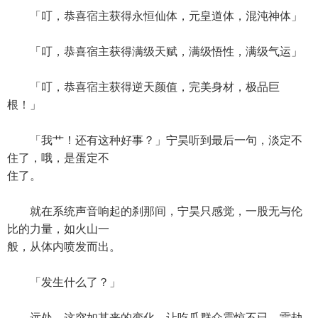
「叮，恭喜宿主获得永恒仙体，元皇道体，混沌神体」
「叮，恭喜宿主获得满级天赋，满级悟性，满级气运」
「叮，恭喜宿主获得逆天颜值，完美身材，极品巨
根！」
「我艹！还有这种好事？」宁昊听到最后一句，淡定不
住了，哦，是蛋定不
住了。
就在系统声音响起的刹那间，宁昊只感觉，一股无与伦
比的力量，如火山一
般，从体内喷发而出。
「发生什么了？」
远处，这突如其来的变化，让吃瓜群众震惊不已。雷劫