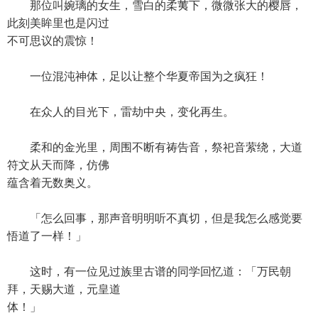
那位叫婉璃的女生，雪白的柔荑下，微微张大的樱唇，
此刻美眸里也是闪过
不可思议的震惊！
一位混沌神体，足以让整个华夏帝国为之疯狂！
在众人的目光下，雷劫中央，变化再生。
柔和的金光里，周围不断有祷告音，祭祀音萦绕，大道
符文从天而降，仿佛
蕴含着无数奥义。
「怎么回事，那声音明明听不真切，但是我怎么感觉要
悟道了一样！」
这时，有一位见过族里古谱的同学回忆道：「万民朝
拜，天赐大道，元皇道
体！」