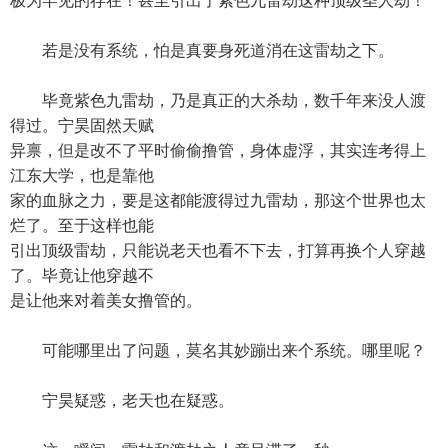
极为罕见的存在！甚至引出了紫色九雷劫这种顶级圣人劫！
若是没有系统，怕是真要身死道消在这雷劫之下。
毕竟紫色九雷劫，乃是真正的大杀劫，数千年来没人渡
得过。宁昊固然天赋
异禀，但是改不了平时偷偷撸管，身体虚浮，其实连考得上
江东大学，也是靠他
家的血脉之力，要是这都能渡得过九雷劫，那这个世界也太
烂了。至于这样也能
引出顶级雷劫，只能说老天也看不下去，打算再换个人穿越
了。毕竟让他穿越不
是让他来对着美女撸管的。
可能哪里出了问题，莫名其妙蹦出来个系统。哪里呢？
宁昊疑惑，老天也在疑惑。