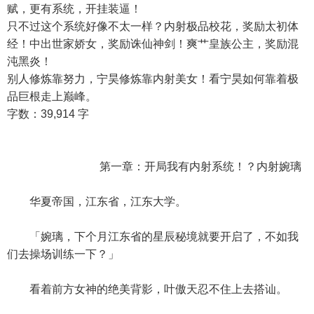
赋，更有系统，开挂装逼！
只不过这个系统好像不太一样？内射极品校花，奖励太初体
经！中出世家娇女，奖励诛仙神剑！爽艹皇族公主，奖励混
沌黑炎！
别人修炼靠努力，宁昊修炼靠内射美女！看宁昊如何靠着极
品巨根走上巅峰。
字数：39,914 字
第一章：开局我有内射系统！？内射婉璃
华夏帝国，江东省，江东大学。
「婉璃，下个月江东省的星辰秘境就要开启了，不如我
们去操场训练一下？」
看着前方女神的绝美背影，叶傲天忍不住上去搭讪。