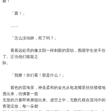
躯！
「轰！」
……
「怎么没动静，死了吗？」
看着远处亮的像太阳一样刺眼的雷劫，围观学生坐不住
了。正当他们狐疑之
际。
「我擦！你们看！那是什么！」
紫色的雷海里，神圣柔和的金光从电龙嘴里丝丝缕缕地
透出来，仿佛要一股
无形的力量即将挣脱出来。虚空之中，无数扎根在混沌中的
青莲绽放，每一朵都