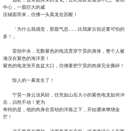
中心，一股巨大的威
压铺面而来，仿佛一头真龙在苏醒！
「为什么我感觉，那股气息……比我家古祖还要可怕的
多！」
雷劫中央，无数紫色的电流贯穿宁昊的身体，整个人被
淹没在紫色的海洋里！
紫色的电龙张开血盆大口，仿佛要把宁昊的肉身完全撕碎！
惊人的一幕发生了！
宁昊一身云淡风轻，任凭如山岳大小的紫色电龙如何冲
击，岿然不动！更为
奇特的是，他的肉身在雷劫的淬炼之下，开始通体缭绕金
芒！