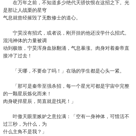
在万年之前，不知道多少绝代天骄饮恨在这招之下。光
是那让人战栗的星穹
气息就曾经摧毁了无数修士的道心。
宁昊没有招式，或者说，刚开挂的他还没学什么招式。
混沌神体的力量被调
动到极致，宁昊浑身血脉翻涌，气息暴涨。肉身对着秦帝直
接冲了过去！
「天哪，不要命了吗！」在场的学生都是心头一紧。
「那可是秦帝至强杀招，每一个星光可都是宇宙中完整
的一颗星辰炼化而来！
肉身硬捍星辰，简直就是找死！」
叶傲天眼里嫉妒之意拉满：「空有一身神体，可惜活不
过三秒，为什么，为
什么主角不是我？」