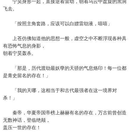
宁昊身形一起，直接逆着雷劫，朝着乌云中盘旋的黑洞
飞去。
「按照主角套路，应该可以白嫖雷劫液，嘻嘻」
上苍仿佛知道他的思想一般，虚空之中不断浮现各种具
有恐怖气息的身影，
朝着宁昊轰杀。
「那是，历代渡劫最妖孽的天骄的气息烙印！每一位都
是青史留名的存在！」
「我的天哪，这相当于和古代最强者在这一境界对
杀！」
秦帝，华夏帝国帝榜上赫赫有名的存在，万古前曾创造
无数神话，登临绝颠，
盖压一世的存在！