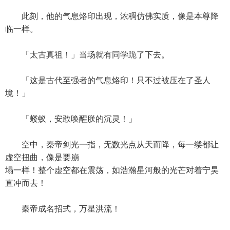
此刻，他的气息烙印出现，浓稠仿佛实质，像是本尊降
临一样。
「太古真祖！」当场就有同学跪了下去。
「这是古代至强者的气息烙印！只不过被压在了圣人
境！」
「蝼蚁，安敢唤醒朕的沉灵！」
空中，秦帝剑光一指，无数光点从天而降，每一缕都让
虚空扭曲，像是要崩
塌一样！整个虚空都在震荡，如浩瀚星河般的光芒对着宁昊
直冲而去！
秦帝成名招式，万星洪流！