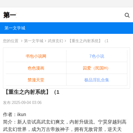
第一文学城
您的位置
第一文学城
武侠玄幻
【重生之内射系统】（1
书包小说网
7色小说
色色漫画
囚爱（民国H）
禁漫天堂
极品淫乱合集
【重生之内射系统】（1
发布:2025-09-04 03:06
作者：ikun
简介：新人尝试高武玄幻爽文，内射升级流。宁昊穿越到高
武玄幻世界，成为万古帝族神子，拥有无敌背景，逆天天