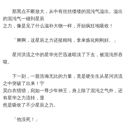
那黑点不断放大，从中有丝丝缕缕的混沌气溢出。溢出
的混沌气一碰到星辰
之力，像是见了什么滋补大物一样，开始疯狂地吸收！
「爽啊，这星辰之力还挺精纯，拿来炼化刚刚好。」
星河洪流之中的星华光芒迅速暗淡了下去，被混沌所吞
噬。
下一刻，一股浩瀚无比的力量，竟是硬生生从星河洪流
之中突破了出来！宁
昊白衣猎猎，宛如一尊少年神王，身上除了混沌之气外，还
有星华之力流转，显
然是吸收了不少星辰之力。
「他没死！」