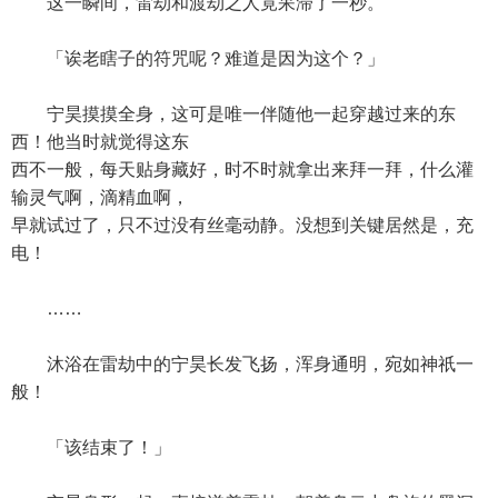
这一瞬间，雷劫和渡劫之人竟呆滞了一秒。
「诶老瞎子的符咒呢？难道是因为这个？」
宁昊摸摸全身，这可是唯一伴随他一起穿越过来的东
西！他当时就觉得这东
西不一般，每天贴身藏好，时不时就拿出来拜一拜，什么灌
输灵气啊，滴精血啊，
早就试过了，只不过没有丝毫动静。没想到关键居然是，充
电！
……
沐浴在雷劫中的宁昊长发飞扬，浑身通明，宛如神祇一
般！
「该结束了！」