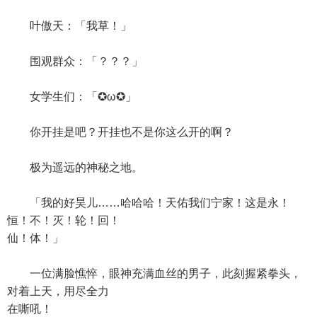
叶傲天：「我草！」
围观群众：「？？？」
女学生们：「✪ω✪」
你开挂是吧？开挂也不是你这么开的啊？
极为遥远的神秘之地。
「我的好昊儿……哈哈哈！天佑我们宁家！这是永！
恒！不！灭！轮！回！
仙！体！」
一位满脸憔悴，眼神充满血丝的男子，此刻握紧拳头，
对着上天，用尽全力
在嘶吼！