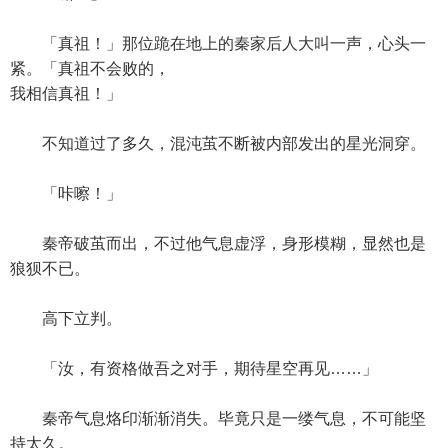
「真祖！」那位跪在地上的秦家后人大叫一声，心头一
紧。「真祖不会败的，
我相信真祖！」
不知道过了多久，混沌茧不断被内部发出的星光洞穿。
「咔嚓！」
秦帝破茧而出，不过他气息虚浮，身形模糊，显然也是
狼狈不已。
高下立判。
「汝，有资格做吾之对手，期待星空再见……」
秦帝气息烙印渐渐消失。毕竟只是一缕气息，不可能坚
持太久。