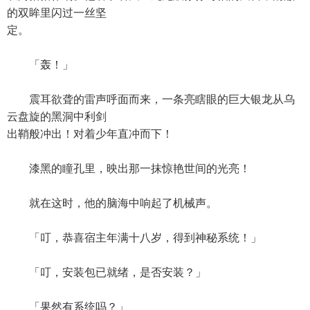
的双眸里闪过一丝坚
定。
「轰！」
震耳欲聋的雷声呼面而来，一条亮瞎眼的巨大银龙从乌
云盘旋的黑洞中利剑
出鞘般冲出！对着少年直冲而下！
漆黑的瞳孔里，映出那一抹惊艳世间的光亮！
就在这时，他的脑海中响起了机械声。
「叮，恭喜宿主年满十八岁，得到神秘系统！」
「叮，安装包已就绪，是否安装？」
「果然有系统吗？」