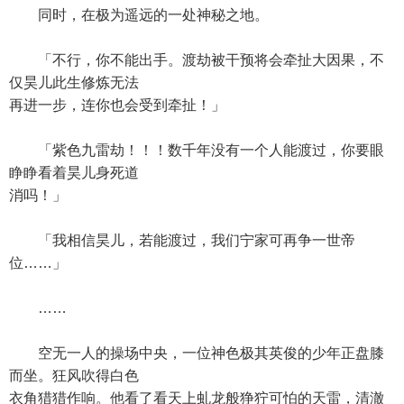
同时，在极为遥远的一处神秘之地。
「不行，你不能出手。渡劫被干预将会牵扯大因果，不
仅昊儿此生修炼无法
再进一步，连你也会受到牵扯！」
「紫色九雷劫！！！数千年没有一个人能渡过，你要眼
睁睁看着昊儿身死道
消吗！」
「我相信昊儿，若能渡过，我们宁家可再争一世帝
位……」
……
空无一人的操场中央，一位神色极其英俊的少年正盘膝
而坐。狂风吹得白色
衣角猎猎作响。他看了看天上虬龙般狰狞可怕的天雷，清澈