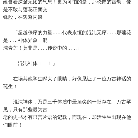
蕴含着深邃无比的气息！更为可怕的是，那恐怖的雷劫，像
是不敢与莲花正面交
锋般，在逃避闪躲！
「超越秩序的力量……代表永恒的混沌无序……那莲花
是……神体异象，混
沌青莲！莫非是……传说中的……」
「混沌神体！！！」
在场其他学生瞪大了眼睛，好像见证了一位万古神话的
诞生！
混沌神体，乃是三千体质中最顶尖的一批存在，万古罕
见，只有那些最为古
老的史书才有只言片语的记载，而现在，却活生生出现在他
们眼前！