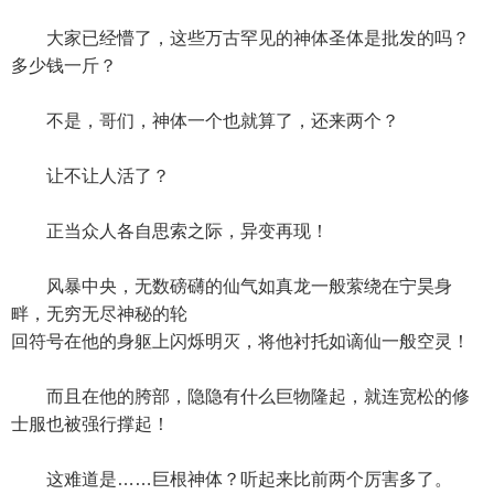
大家已经懵了，这些万古罕见的神体圣体是批发的吗？
多少钱一斤？
不是，哥们，神体一个也就算了，还来两个？
让不让人活了？
正当众人各自思索之际，异变再现！
风暴中央，无数磅礴的仙气如真龙一般萦绕在宁昊身
畔，无穷无尽神秘的轮
回符号在他的身躯上闪烁明灭，将他衬托如谪仙一般空灵！
而且在他的胯部，隐隐有什么巨物隆起，就连宽松的修
士服也被强行撑起！
这难道是……巨根神体？听起来比前两个厉害多了。