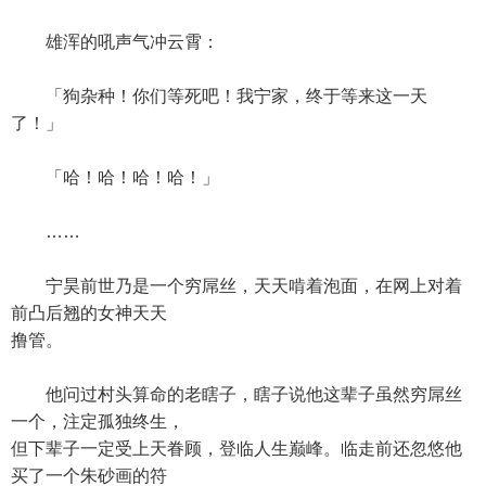
雄浑的吼声气冲云霄：
「狗杂种！你们等死吧！我宁家，终于等来这一天
了！」
「哈！哈！哈！哈！」
……
宁昊前世乃是一个穷屌丝，天天啃着泡面，在网上对着
前凸后翘的女神天天
撸管。
他问过村头算命的老瞎子，瞎子说他这辈子虽然穷屌丝
一个，注定孤独终生，
但下辈子一定受上天眷顾，登临人生巅峰。临走前还忽悠他
买了一个朱砂画的符