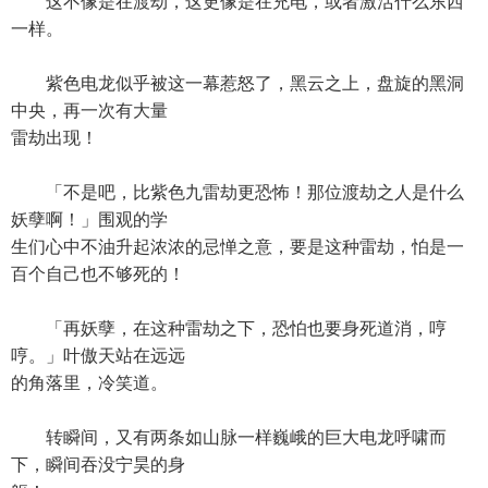
这不像是在渡劫，这更像是在充电，或者激活什么东西
一样。
紫色电龙似乎被这一幕惹怒了，黑云之上，盘旋的黑洞
中央，再一次有大量
雷劫出现！
「不是吧，比紫色九雷劫更恐怖！那位渡劫之人是什么
妖孽啊！」围观的学
生们心中不油升起浓浓的忌惮之意，要是这种雷劫，怕是一
百个自己也不够死的！
「再妖孽，在这种雷劫之下，恐怕也要身死道消，哼
哼。」叶傲天站在远远
的角落里，冷笑道。
转瞬间，又有两条如山脉一样巍峨的巨大电龙呼啸而
下，瞬间吞没宁昊的身