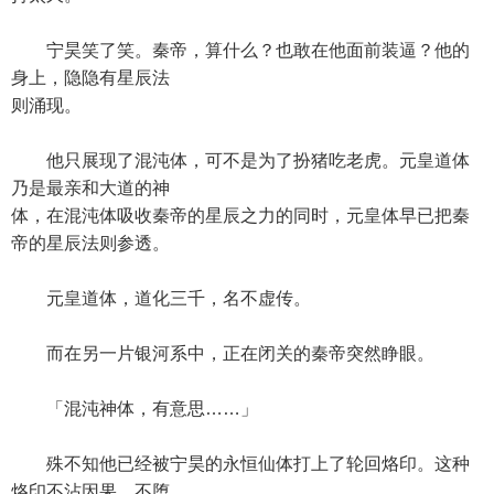
宁昊笑了笑。秦帝，算什么？也敢在他面前装逼？他的
身上，隐隐有星辰法
则涌现。
他只展现了混沌体，可不是为了扮猪吃老虎。元皇道体
乃是最亲和大道的神
体，在混沌体吸收秦帝的星辰之力的同时，元皇体早已把秦
帝的星辰法则参透。
元皇道体，道化三千，名不虚传。
而在另一片银河系中，正在闭关的秦帝突然睁眼。
「混沌神体，有意思……」
殊不知他已经被宁昊的永恒仙体打上了轮回烙印。这种
烙印不沾因果，不堕