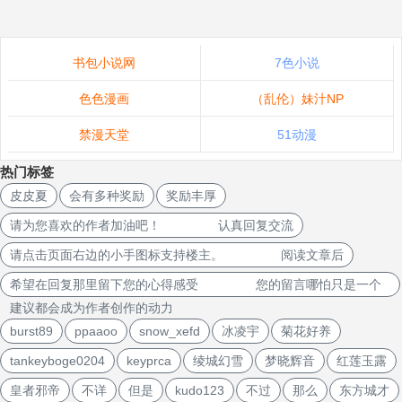
书包小说网
7色小说
色色漫画
（乱伦）妹汁NP
禁漫天堂
51动漫
热门标签
皮皮夏
会有多种奖励
奖励丰厚
请为您喜欢的作者加油吧！ 认真回复交流
请点击页面右边的小手图标支持楼主。 阅读文章后
希望在回复那里留下您的心得感受 您的留言哪怕只是一个
建议都会成为作者创作的动力
burst89
ppaaoo
snow_xefd
冰凌宇
菊花好养
tankeyboge0204
keyprca
绫城幻雪
梦晓辉音
红莲玉露
皇者邪帝
不详
但是
kudo123
不过
那么
东方城才