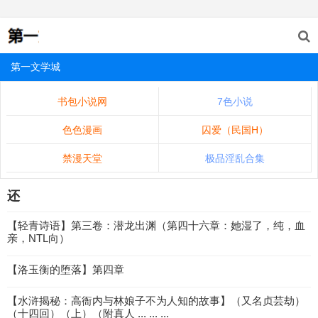
第一文学城
书包小说网
7色小说
色色漫画
囚爱（民国H）
禁漫天堂
极品淫乱合集
还
【轻青诗语】第三卷：潜龙出渊（第四十六章：她湿了，纯，血
亲，NTL向）
【洛玉衡的堕落】第四章
【水浒揭秘：高衙内与林娘子不为人知的故事】（又名贞芸劫）
（十四回）（上）（附真人 ... ... ...