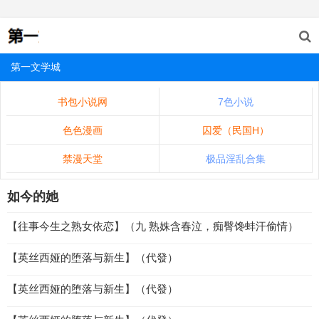
第一文学城
书包小说网
7色小说
色色漫画
囚爱（民国H）
禁漫天堂
极品淫乱合集
如今的她
【往事今生之熟女依恋】（九 熟姝含春泣，痴臀馋蚌汗偷情）
【英丝西娅的堕落与新生】（代發）
【英丝西娅的堕落与新生】（代發）