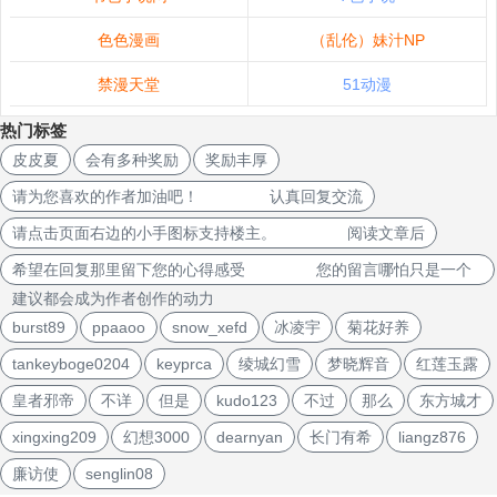
色色漫画
（乱伦）妹汁NP
禁漫天堂
51动漫
热门标签
皮皮夏
会有多种奖励
奖励丰厚
请为您喜欢的作者加油吧！ 认真回复交流
请点击页面右边的小手图标支持楼主。 阅读文章后
希望在回复那里留下您的心得感受 您的留言哪怕只是一个
建议都会成为作者创作的动力
burst89
ppaaoo
snow_xefd
冰凌宇
菊花好养
tankeyboge0204
keyprca
绫城幻雪
梦晓辉音
红莲玉露
皇者邪帝
不详
但是
kudo123
不过
那么
东方城才
xingxing209
幻想3000
dearnyan
长门有希
liangz876
廉访使
senglin08