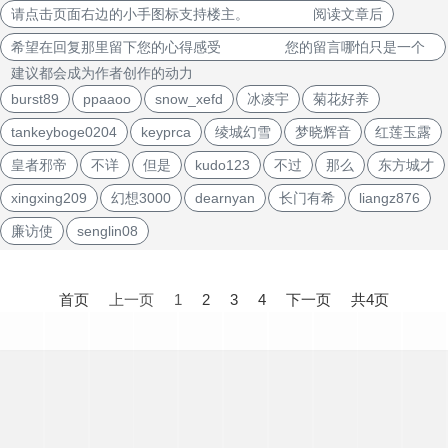
请点击页面右边的小手图标支持楼主。 阅读文章后
希望在回复那里留下您的心得感受 您的留言哪怕只是一个
建议都会成为作者创作的动力
burst89
ppaaoo
snow_xefd
冰凌宇
菊花好养
tankeyboge0204
keyprca
绫城幻雪
梦晓辉音
红莲玉露
皇者邪帝
不详
但是
kudo123
不过
那么
东方城才
xingxing209
幻想3000
dearnyan
长门有希
liangz876
廉访使
senglin08
文
章
首页
上一页
1
2
3
4
下一页
共4页
导
航