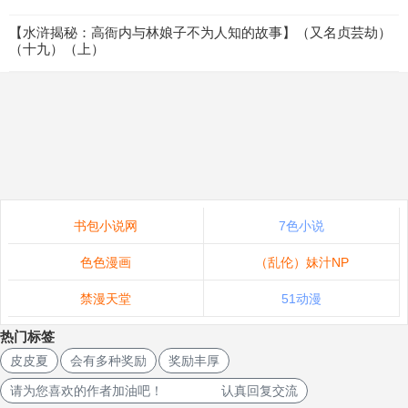
【水浒揭秘：高衙内与林娘子不为人知的故事】（又名贞芸劫）
（十九）（上）
书包小说网
7色小说
色色漫画
（乱伦）妹汁NP
禁漫天堂
51动漫
热门标签
皮皮夏
会有多种奖励
奖励丰厚
请为您喜欢的作者加油吧！ 认真回复交流