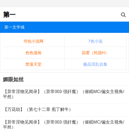
第一文学城
书包小说网
7色小说
色色漫画
囚爱（民国H）
禁漫天堂
极品淫乱合集
媚眼如丝
【异常淫物见闻录】（异常003·强奸魔）（催眠MC/偏女主视角/
平然）
【万花劫】（第七十二章 庖丁解牛）
【异常淫物见闻录】（异常003·强奸魔）（催眠MC/偏女主视角/
平然）